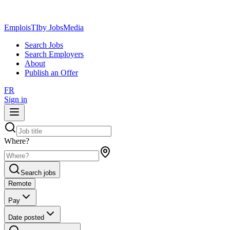
EmploisTI
by JobsMedia
Search Jobs
Search Employers
About
Publish an Offer
FR
Sign in
Where?
Search jobs
Remote
Pay
Date posted