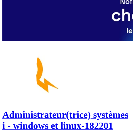
Administrateur(trice) systèmes
i - windows et linux-182201