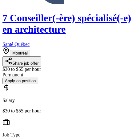
7 Conseiller(-ère) spécialisé(-e)
en architecture
Santé Québec
Montréal
Share job offer
$30 to $55 per hour
Permanent
Apply on position
Salary
$30 to $55 per hour
Job Type