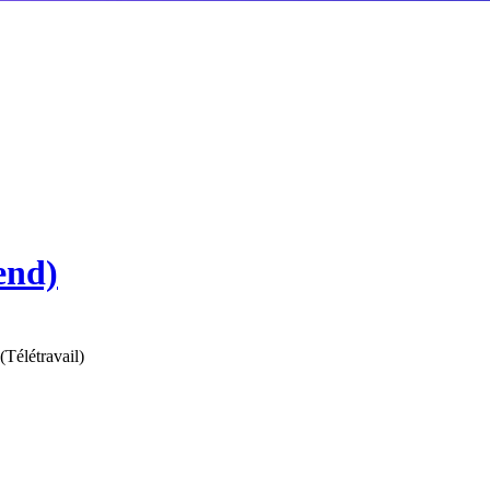
end)
(
Télétravail
)