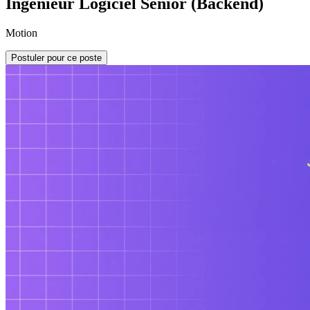
Ingénieur Logiciel Senior (Backend)
Motion
Postuler pour ce poste