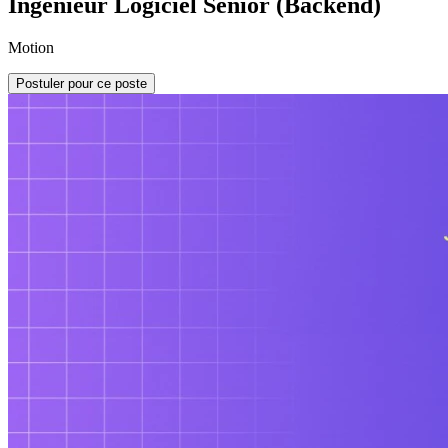
Ingénieur Logiciel Senior (Backend)
Motion
Postuler pour ce poste