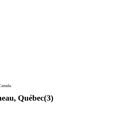
 Canada.
ineau, Québec
(
3
)