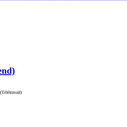
end)
(
Télétravail
)