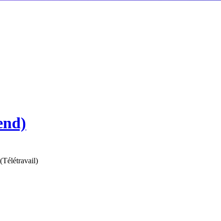
end)
(
Télétravail
)