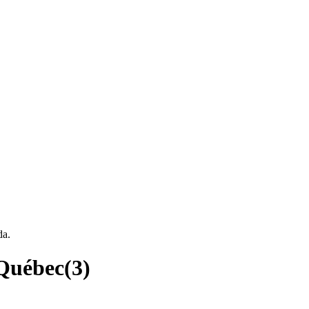
da.
 Québec
(
3
)