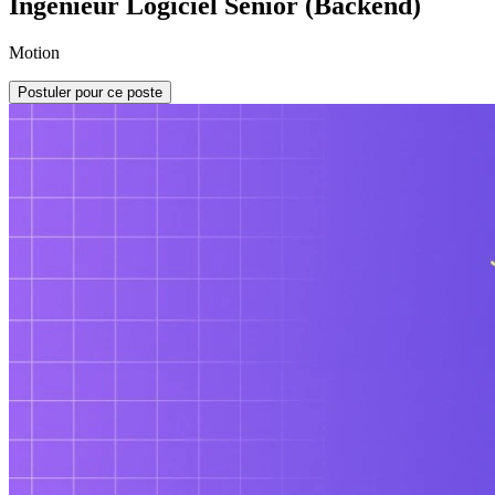
Ingénieur Logiciel Senior (Backend)
Motion
Postuler pour ce poste