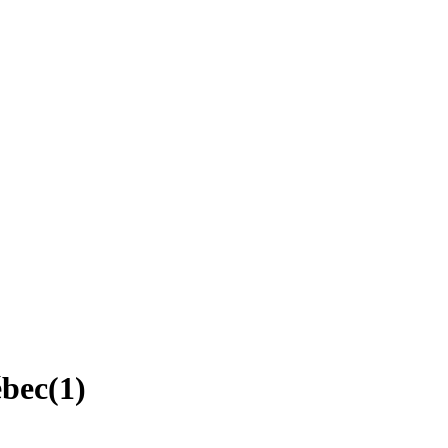
ébec
(
1
)