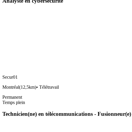
Analyste en cybersécurité
Secur01
Montréal
(
12,5km
)
•
Télétravail
Permanent
Temps plein
Technicien(ne) en télécommunications - Fusionneur(e)