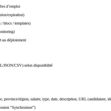
ffres d’emploi
sion/expiration)
 / blocs / templates)
onitoring)
rt au déploiement
L/JSON/CSV) selon disponibilité
le, province/région, salaire, type, date, description, URL candidature, ide
 bouton “Synchroniser”)