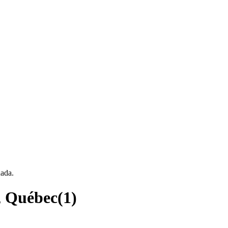
nada.
e, Québec
(
1
)