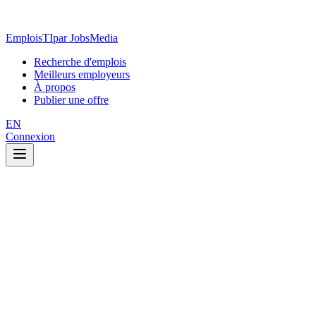
EmploisTI
par JobsMedia
Recherche d'emplois
Meilleurs employeurs
À propos
Publier une offre
EN
Connexion