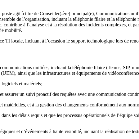
oste agit à titre de Conseiller(-ère) principal(e), Communications unifié
ble de l’organisation, incluant la téléphonie filaire et la téléphonie m
, contribue à l’analyse et à la résolution des incidents complexes, et p
de mobilité.
 TI locale, incluant à l’occasion le support technologique lors de renco
 communications unifiées, incluant la téléphonie filaire (Teams, SIP, nu
s (UEM), ainsi que les infrastructures et équipements de vidéoconférenc
ogiciels et matériels;
e et assurer un suivi proactif des requêtes avec une communication conti
 et matérielles, et à la gestion des changements conformément aux norme
s dans les délais requis et que les processus opérationnels de l’équipe s
égiques et d’événements à haute visibilité, incluant la réalisation de tes