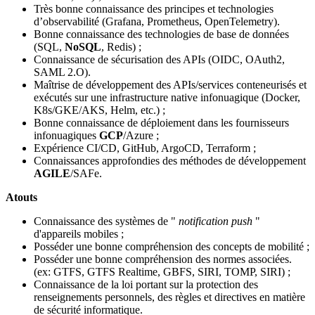
Très bonne connaissance des principes et technologies
d’observabilité (Grafana, Prometheus, OpenTelemetry).
Bonne connaissance des technologies de base de données
(SQL,
NoSQL
, Redis) ;
Connaissance de sécurisation des APIs (OIDC, OAuth2,
SAML 2.O).
Maîtrise de développement des APIs/services conteneurisés et
exécutés sur une infrastructure native infonuagique (Docker,
K8s/GKE/AKS, Helm, etc.) ;
Bonne connaissance de déploiement dans les fournisseurs
infonuagiques
GCP
/Azure ;
Expérience CI/CD, GitHub, ArgoCD, Terraform ;
Connaissances approfondies des méthodes de développement
AGILE
/SAFe.
Atouts
Connaissance des systèmes de "
notification push
"
d'appareils mobiles ;
Posséder une bonne compréhension des concepts de mobilité ;
Posséder une bonne compréhension des normes associées.
(ex: GTFS, GTFS Realtime, GBFS, SIRI, TOMP, SIRI) ;
Connaissance de la loi portant sur la protection des
renseignements personnels, des règles et directives en matière
de sécurité informatique.