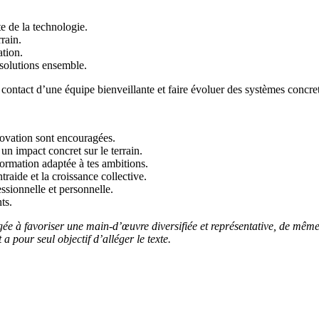
e de la technologie.
rain.
ation.
 solutions ensemble.
 au contact d’une équipe bienveillante et faire évoluer des systèmes concr
nnovation sont encouragées.
un impact concret sur le terrain.
ormation adaptée à tes ambitions.
raide et la croissance collective.
essionnelle et personnelle.
ts.
ée à favoriser une main-d’œuvre diversifiée et représentative, de même q
 pour seul objectif d’alléger le texte.