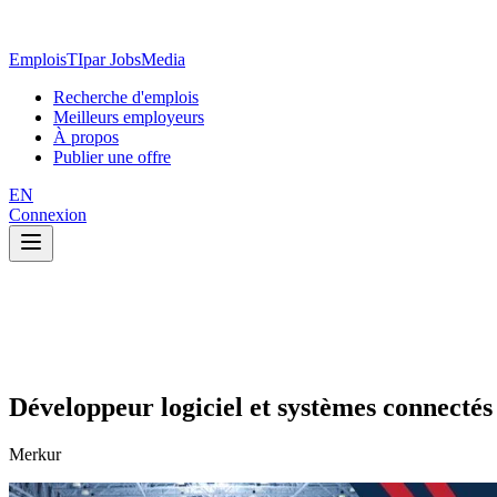
EmploisTI
par JobsMedia
Recherche d'emplois
Meilleurs employeurs
À propos
Publier une offre
EN
Connexion
Développeur logiciel et systèmes connectés
Merkur