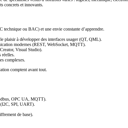
ts concrets et innovants.
EC technique ou BAC) et une envie constante d’apprendre.
le plaisir à développer des interfaces usager (QT, QML).
mmunication modernes (REST, WebSocket, MQTT).
reator, Visual Studio).
 réelles.
èmes complexes.
vation comptent avant tout.
 Modbus, OPC UA, MQTT).
s (I2C, SPI, UART).
hiffrement de base).