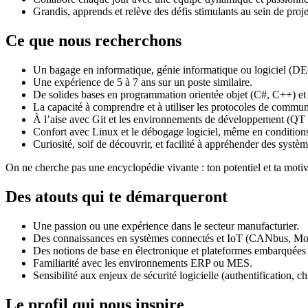
Grandis, apprends et relève des défis stimulants au sein de proje
Ce que nous recherchons
Un bagage en informatique, génie informatique ou logiciel (D
Une expérience de 5 à 7 ans sur un poste similaire.
De solides bases en programmation orientée objet (C#, C++) et 
La capacité à comprendre et à utiliser les protocoles de co
À l’aise avec Git et les environnements de développement (QT C
Confort avec Linux et le débogage logiciel, même en conditions
Curiosité, soif de découvrir, et facilité à appréhender des syst
On ne cherche pas une encyclopédie vivante : ton potentiel et ta moti
Des atouts qui te démarqueront
Une passion ou une expérience dans le secteur manufacturier.
Des connaissances en systèmes connectés et IoT (CANbus,
Des notions de base en électronique et plateformes embarquée
Familiarité avec les environnements ERP ou MES.
Sensibilité aux enjeux de sécurité logicielle (authentification, c
Le profil qui nous inspire