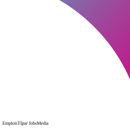
EmploisTI
par JobsMedia