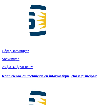
Cégep shawinigan
Shawinigan
28 $ à 37 $ par heure
technicienne ou technicien en informatique, classe principale