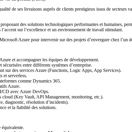
lité de ses livraisons auprès de clients prestigieux issus de secteurs var
oposant des solutions technologiques performantes et humaines, permett
ns l’accent sur l’excellence et un environnement de travail stimulant.
crosoft Azure pour intervenir sur des projets d’envergure chez l’un de
t Azure et accompagner les équipes de développement.
 sécurisées entre différents systèmes d’entreprise.
t sur des services Azure (Functions, Logic Apps, App Services).
 et serverless.
s plateformes comme Dynamics 365.
atifs Azure.
s CI/CD avec Azure DevOps.
ts cloud (Key Vault, API Management, monitoring, etc.).
e, diagnostic, résolution d’incidents).
e et la fiabilité des solutions.
 équivalente.