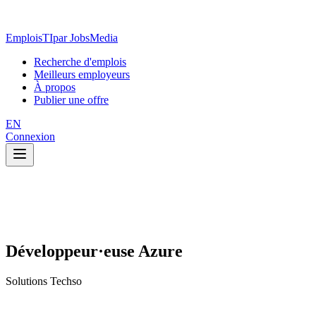
EmploisTI
par JobsMedia
Recherche d'emplois
Meilleurs employeurs
À propos
Publier une offre
EN
Connexion
Développeur·euse Azure
Solutions Techso