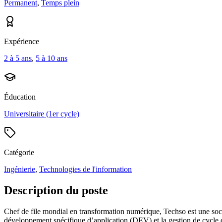
Permanent
,
Temps plein
Expérience
2 à 5 ans
,
5 à 10 ans
Éducation
Universitaire (1er cycle)
Catégorie
Ingénierie
,
Technologies de l'information
Description du poste
Chef de file mondial en transformation numérique, Techso est une sociét
développement spécifique d’application (DEV) et la gestion de cycle 