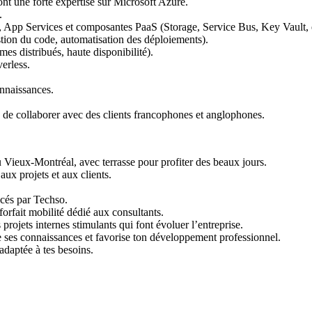
t une forte expertise sur Microsoft Azure.
.
 App Services et composantes PaaS (Storage, Service Bus, Key Vault, e
ion du code, automatisation des déploiements).
es distribués, haute disponibilité).
erless.
onnaissances.
fin de collaborer avec des clients francophones et anglophones.
ieux-Montréal, avec terrasse pour profiter des beaux jours.
aux projets et aux clients.
ncés par Techso.
orfait mobilité dédié aux consultants.
rojets internes stimulants qui font évoluer l’entreprise.
ses connaissances et favorise ton développement professionnel.
 adaptée à tes besoins.