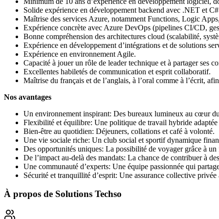
Minimum de 10 ans d’expérience en développement logiciel, don
Solide expérience en développement backend avec .NET et C#
Maîtrise des services Azure, notamment Functions, Logic Apps,
Expérience concrète avec Azure DevOps (pipelines CI/CD, gest
Bonne compréhension des architectures cloud (scalabilité, systèm
Expérience en développement d’intégrations et de solutions serv
Expérience en environnement Agile.
Capacité à jouer un rôle de leader technique et à partager ses c
Excellentes habiletés de communication et esprit collaboratif.
Maîtrise du français et de l’anglais, à l’oral comme à l’écrit, a
Nos avantages
Un environnement inspirant: Des bureaux lumineux au cœur du V
Flexibilité et équilibre: Une politique de travail hybride adaptée 
Bien-être au quotidien: Déjeuners, collations et café à volonté.
Une vie sociale riche: Un club social et sportif dynamique fina
Des opportunités uniques: La possibilité de voyager grâce à un f
De l’impact au-delà des mandats: La chance de contribuer à des p
Une communauté d’experts: Une équipe passionnée qui partage 
Sécurité et tranquillité d’esprit: Une assurance collective privée
À propos de
Solutions Techso