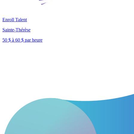
Enroll Talent
Sainte-Thérèse
50 $ à 60 $ par heure