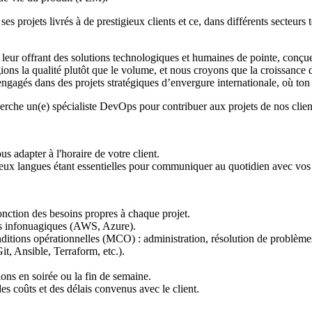
s projets livrés à de prestigieux clients et ce, dans différents secteurs 
eur offrant des solutions technologiques et humaines de pointe, conçues
égions la qualité plutôt que le volume, et nous croyons que la croissance 
 engagés dans des projets stratégiques d’envergure internationale, où ton
rche un(e) spécialiste DevOps pour contribuer aux projets de nos clien
 adapter à l'horaire de votre client.
 ces deux langues étant essentielles pour communiquer au quotidien avec v
onction des besoins propres à chaque projet.
res infonuagiques (AWS, Azure).
nditions opérationnelles (MCO) : administration, résolution de problème
it, Ansible, Terraform, etc.).
ions en soirée ou la fin de semaine.
des coûts et des délais convenus avec le client.