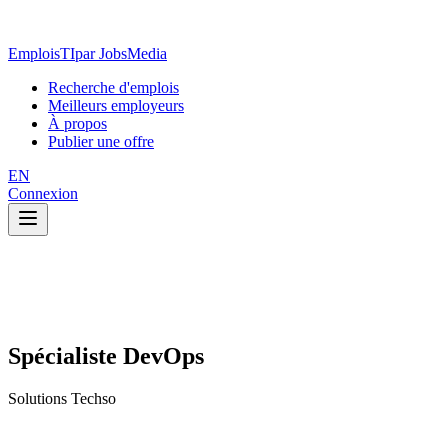
EmploisTI
par JobsMedia
Recherche d'emplois
Meilleurs employeurs
À propos
Publier une offre
EN
Connexion
Spécialiste DevOps
Solutions Techso