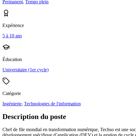
Permanent
,
Temps plein
Expérience
5 à 10 ans
Éducation
Universitaire (1er cycle)
Catégorie
Ingénierie
,
Technologies de l'information
Description du poste
Chef de file mondial en transformation numérique, Techso est une sociét
développement spécifique d’application (DEV) et la gestion de cycle 