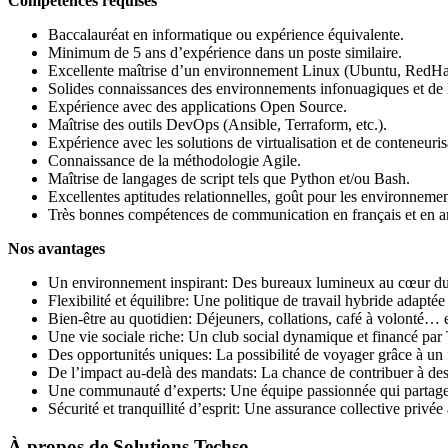
Compétences requises
Baccalauréat en informatique ou expérience équivalente.
Minimum de 5 ans d’expérience dans un poste similaire.
Excellente maîtrise d’un environnement Linux (Ubuntu, RedHa
Solides connaissances des environnements infonuagiques et de
Expérience avec des applications Open Source.
Maîtrise des outils DevOps (Ansible, Terraform, etc.).
Expérience avec les solutions de virtualisation et de conteneuri
Connaissance de la méthodologie Agile.
Maîtrise de langages de script tels que Python et/ou Bash.
Excellentes aptitudes relationnelles, goût pour les environnemen
Très bonnes compétences de communication en français et en angl
Nos avantages
Un environnement inspirant: Des bureaux lumineux au cœur du V
Flexibilité et équilibre: Une politique de travail hybride adaptée 
Bien-être au quotidien: Déjeuners, collations, café à volonté
Une vie sociale riche: Un club social dynamique et financé par T
Des opportunités uniques: La possibilité de voyager grâce à un f
De l’impact au-delà des mandats: La chance de contribuer à des p
Une communauté d’experts: Une équipe passionnée qui partage 
Sécurité et tranquillité d’esprit: Une assurance collective privée
À propos de
Solutions Techso