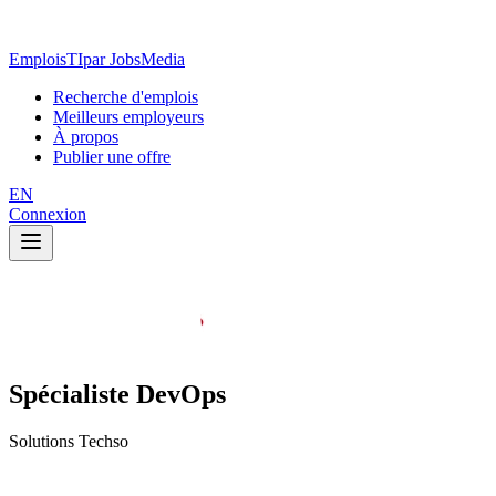
EmploisTI
par JobsMedia
Recherche d'emplois
Meilleurs employeurs
À propos
Publier une offre
EN
Connexion
Spécialiste DevOps
Solutions Techso