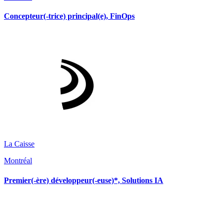
Concepteur(-trice) principal(e), FinOps
La Caisse
Montréal
Premier(-ère) développeur(-euse)*, Solutions IA