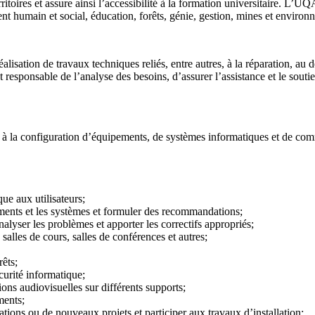
itoires et assure ainsi l’accessibilité à la formation universitaire. L’UQ
 humain et social, éducation, forêts, génie, gestion, mines et environn
éalisation de travaux techniques reliés, entre autres, à la réparation, a
esponsable de l’analyse des besoins, d’assurer l’assistance et le soutie
, à la configuration d’équipements, de systèmes informatiques et de com
ue aux utilisateurs;
uipements et les systèmes et formuler des recommandations;
analyser les problèmes et apporter les correctifs appropriés;
 salles de cours, salles de conférences et autres;
rêts;
curité informatique;
ions audiovisuelles sur différents supports;
ments;
tions ou de nouveaux projets et participer aux travaux d’installation;