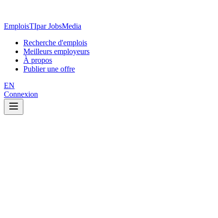
EmploisTI
par JobsMedia
Recherche d'emplois
Meilleurs employeurs
À propos
Publier une offre
EN
Connexion