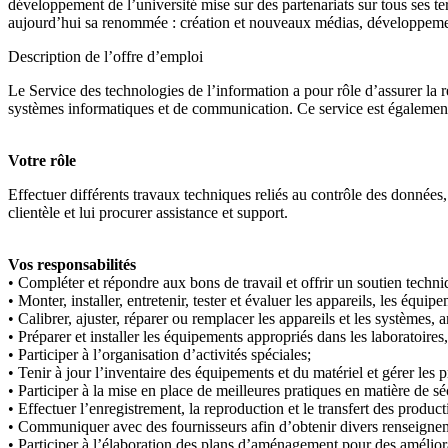
développement de l’université mise sur des partenariats sur tous ses terr
aujourd’hui sa renommée : création et nouveaux médias, développement
Description de l’offre d’emploi
Le Service des technologies de l’information a pour rôle d’assurer la r
systèmes informatiques et de communication. Ce service est également r
Votre rôle
Effectuer différents travaux techniques reliés au contrôle des données
clientèle et lui procurer assistance et support.
Vos responsabilités
• Compléter et répondre aux bons de travail et offrir un soutien techniq
• Monter, installer, entretenir, tester et évaluer les appareils, les éq
• Calibrer, ajuster, réparer ou remplacer les appareils et les systèmes, 
• Préparer et installer les équipements appropriés dans les laboratoires,
• Participer à l’organisation d’activités spéciales;
• Tenir à jour l’inventaire des équipements et du matériel et gérer les p
• Participer à la mise en place de meilleures pratiques en matière de sé
• Effectuer l’enregistrement, la reproduction et le transfert des product
• Communiquer avec des fournisseurs afin d’obtenir divers renseigne
• Participer à l’élaboration des plans d’aménagement pour des améliora