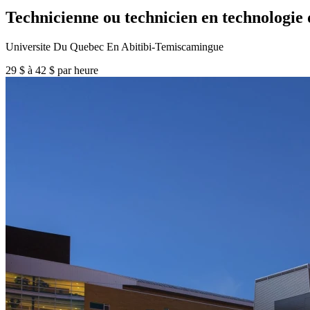
Technicienne ou technicien en technologie 
Universite Du Quebec En Abitibi-Temiscamingue
29 $ à 42 $ par heure