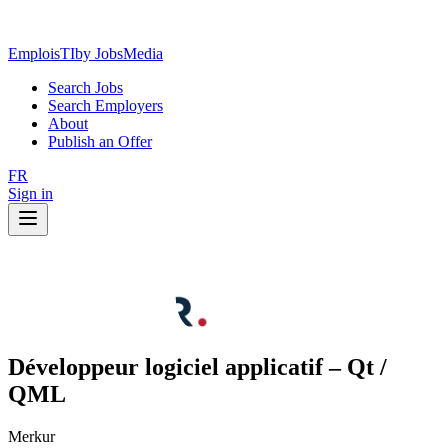
EmploisTI
by JobsMedia
Search Jobs
Search Employers
About
Publish an Offer
FR
Sign in
Développeur logiciel applicatif – Qt /
QML
Merkur