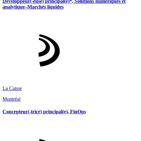
Développeur(-euse) principal(e)*, Solutions numériques et
analytique–Marchés liquides
La Caisse
Montréal
Concepteur(-trice) principal(e), FinOps