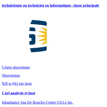
technicienne ou technicien en informatique, classe principale
Cégep shawinigan
Shawinigan
$28 to $41 per hour
Curl analyste et host
Inhairitance Spa De Boucles Centre-Vil Le Inc.