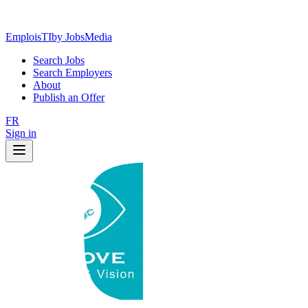
EmploisTI
by JobsMedia
Search Jobs
Search Employers
About
Publish an Offer
FR
Sign in