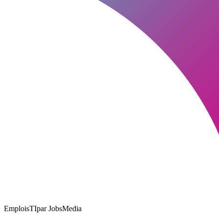
EmploisTI
par JobsMedia